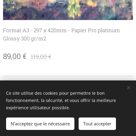
Format A3 - 297 x 420mm - Papier Pro platinum
Glossy 300 gr/m2
89,00
€
119,00
€
© 2018 - LaurentB Photographie -Saint Bauzille de Putois
Ce site utilise des cookies pour permettre le bon
fonctionnement, la sécurité, et vous offrir la meilleure
Optimisé par
Webnode
Cookies
expérience utilisateur possible.
N'acceptez que le nécessaire
Tout accepter
AJOUTER AU PANIER