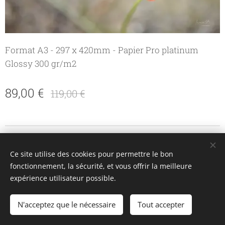
Format A3 - 297 x 420mm - Papier Pro platinum
Glossy 300 gr/m2
89,00
€
119,00
€
© 2018 - LaurentB Photographie -Saint Bauzille de Putois
Ce site utilise des cookies pour permettre le bon
fonctionnement, la sécurité, et vous offrir la meilleure
Optimisé par
Webnode
Cookies
expérience utilisateur possible.
N'acceptez que le nécessaire
Tout accepter
AJOUTER AU PANIER